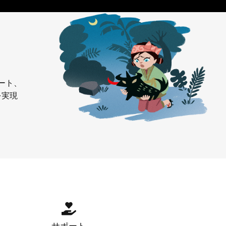
ート、
を実現
サポート