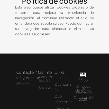
Política de cookies
Esta web puede utilizar cookies propias o de
terceros para mejorar la experiencia de
navegación. Al continuar utilizando el sitio, se
entenderá que acepta su uso. Puede configurar
su navegador para bloquear o eliminar las
cookies si así lo desea.
Contacto
Más Info
Links
Quantum
info@quantum-
Inicio
AVISO
Box S.L.
LEGAL
24.com
Quantum
© Todos
Route 24
los
24
derechos
reservados
Qué
Quantum24
2025
ofrecemos
Casos de